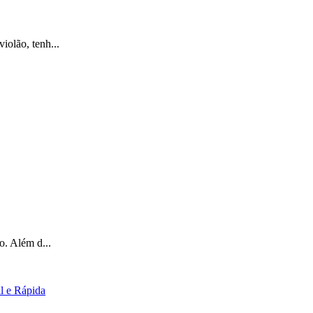
iolão, tenh...
o. Além d...